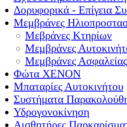
Δορυφορικά - Επίγεια Σ
Μεμβράνες Ηλιοπροστασ
Μεβράνες Κτηρίων
Μεμβράνες Αυτοκινήτ
Μεμβράνες Ασφαλεία
Φώτα XENON
Μπαταρίες Αυτοκινήτου
Συστήματα Παρακολούθ
Υδρογονοκίνηση
Αισθητήρες Παρκαρίσμα