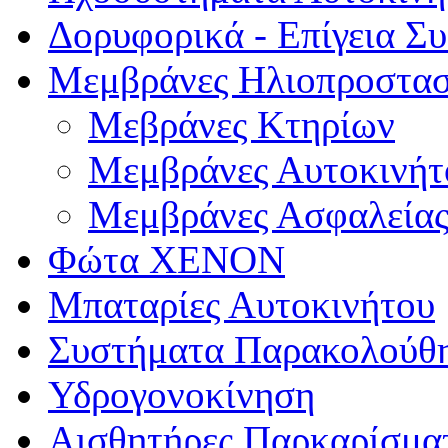
Δορυφορικά - Επίγεια Σ
Μεμβράνες Ηλιοπροστασ
Μεβράνες Κτηρίων
Μεμβράνες Αυτοκινήτ
Μεμβράνες Ασφαλεία
Φώτα XENON
Μπαταρίες Αυτοκινήτου
Συστήματα Παρακολούθ
Υδρογονοκίνηση
Αισθητήρες Παρκαρίσμα