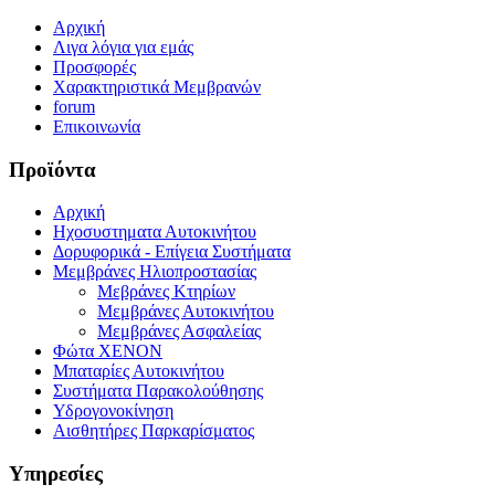
Αρχική
Λιγα λόγια για εμάς
Προσφορές
Χαρακτηριστικά Μεμβρανών
forum
Επικοινωνία
Προϊόντα
Αρχική
Ηχοσυστηματα Αυτοκινήτου
Δορυφορικά - Επίγεια Συστήματα
Μεμβράνες Ηλιοπροστασίας
Μεβράνες Κτηρίων
Μεμβράνες Αυτοκινήτου
Μεμβράνες Ασφαλείας
Φώτα XENON
Μπαταρίες Αυτοκινήτου
Συστήματα Παρακολούθησης
Υδρογονοκίνηση
Αισθητήρες Παρκαρίσματος
Υπηρεσίες