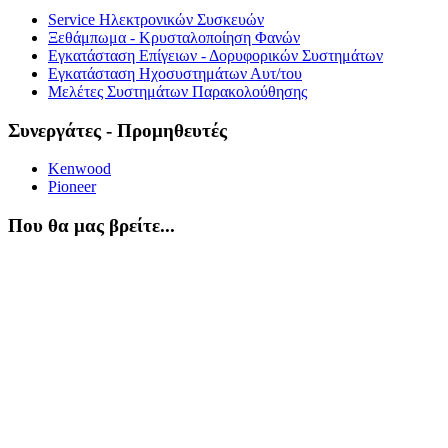
Service Ηλεκτρονικών Συσκευών
Ξεθάμπωμα - Κρυσταλοποίηση Φανών
Εγκατάσταση Επίγειων - Δορυφορικών Συστημάτων
Εγκατάσταση Ηχοσυστημάτων Αυτ/του
Μελέτες Συστημάτων Παρακολούθησης
Συνεργάτες - Προμηθευτές
Kenwood
Pioneer
Που θα μας βρείτε...