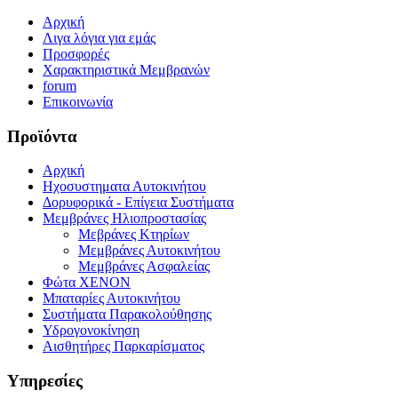
Αρχική
Λιγα λόγια για εμάς
Προσφορές
Χαρακτηριστικά Μεμβρανών
forum
Επικοινωνία
Προϊόντα
Αρχική
Ηχοσυστηματα Αυτοκινήτου
Δορυφορικά - Επίγεια Συστήματα
Μεμβράνες Ηλιοπροστασίας
Μεβράνες Κτηρίων
Μεμβράνες Αυτοκινήτου
Μεμβράνες Ασφαλείας
Φώτα XENON
Μπαταρίες Αυτοκινήτου
Συστήματα Παρακολούθησης
Υδρογονοκίνηση
Αισθητήρες Παρκαρίσματος
Υπηρεσίες