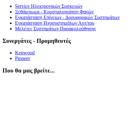
Service Ηλεκτρονικών Συσκευών
Ξεθάμπωμα - Κρυσταλοποίηση Φανών
Εγκατάσταση Επίγειων - Δορυφορικών Συστημάτων
Εγκατάσταση Ηχοσυστημάτων Αυτ/του
Μελέτες Συστημάτων Παρακολούθησης
Συνεργάτες - Προμηθευτές
Kenwood
Pioneer
Που θα μας βρείτε...