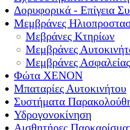
Δορυφορικά - Επίγεια Σ
Μεμβράνες Ηλιοπροστασ
Μεβράνες Κτηρίων
Μεμβράνες Αυτοκινήτ
Μεμβράνες Ασφαλεία
Φώτα XENON
Μπαταρίες Αυτοκινήτου
Συστήματα Παρακολούθ
Υδρογονοκίνηση
Αισθητήρες Παρκαρίσμα