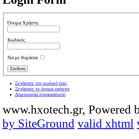
Όνομα Χρήστη
Κωδικός
Να με θυμάσαι
Ξεχάσατε τον κωδικό σας;
Ξεχάσατε το όνομα χρήστη;
Δημιουργία λογαριασμού
www.hxotech.gr, Powered 
by SiteGround
valid xhtml